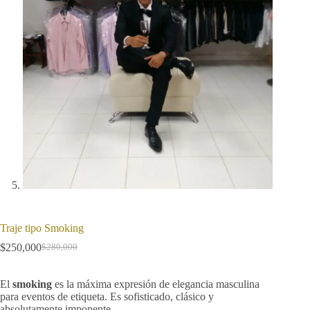
Traje tipo Smoking
$
250,000
$
280,000
Original
Current
price
price
was:
is:
El
smoking
es la máxima expresión de elegancia masculina
$280,000.
$250,000.
para eventos de etiqueta. Es sofisticado, clásico y
absolutamente imponente.