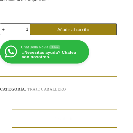
Traje
Añadir al carrito
tipo
Smoking
cantidad
Chat Bella Novia
Online
¿Necesitas ayuda? Chatea
con nosotros.
CATEGORÍA:
TRAJE CABALLERO
Descripción