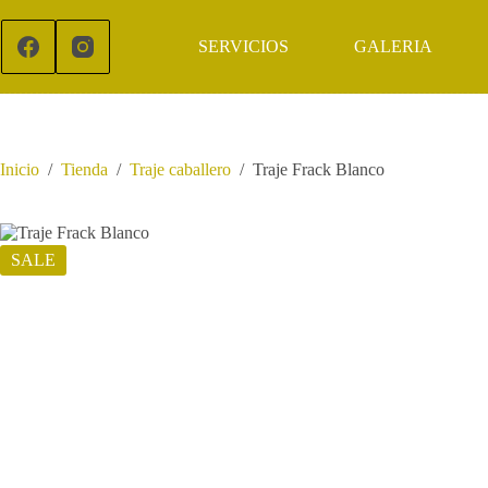
Saltar
al
SERVICIOS
GALERIA
contenido
Inicio
/
Tienda
/
Traje caballero
/
Traje Frack Blanco
SALE