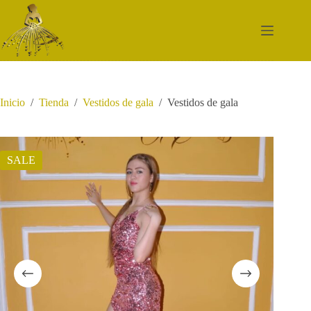
Saltar
al
contenido
Inicio
/
Tienda
/
Vestidos de gala
/
Vestidos de gala
SALE