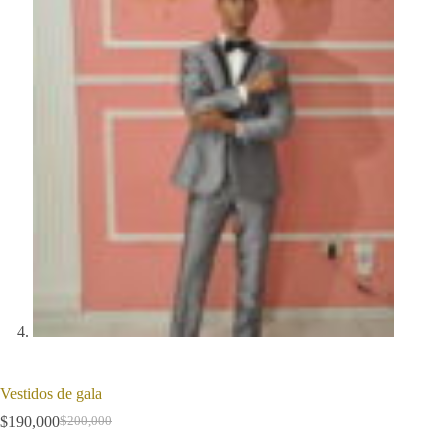
Vestidos de gala
$
190,000
$
200,000
Original
Current
price
price