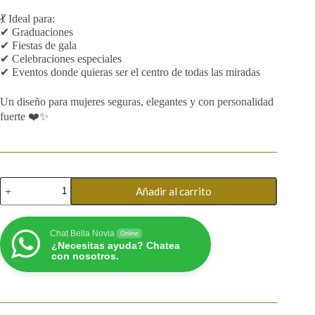
was:
is:
💃 Ideal para:
$200,000.
$190,000.
✔ Graduaciones
✔ Fiestas de gala
✔ Celebraciones especiales
✔ Eventos donde quieras ser el centro de todas las miradas
Un diseño para mujeres seguras, elegantes y con personalidad
fuerte ❤️✨
Vestidos
Añadir al carrito
de
gala
cantidad
Chat Bella Novia
Online
¿Necesitas ayuda? Chatea
con nosotros.