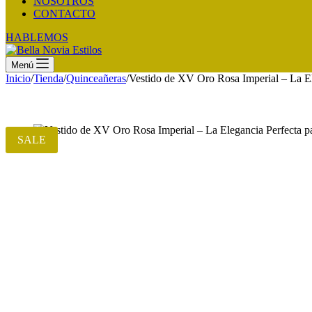
NOSOTROS
CONTACTO
HABLEMOS
Menú
Inicio
/
Tienda
/
Quinceañeras
/
Vestido de XV Oro Rosa Imperial – La El
SALE