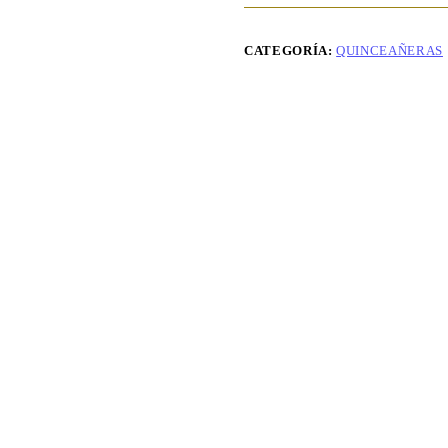
–
La
Elegancia
CATEGORÍA:
QUINCEAÑERAS
Perfecta
para
tu
Gran
Noche
cantidad