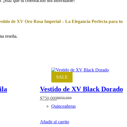
. ¡Haz que tu celebración sea inolvidable!
estido de XV Oro Rosa Imperial – La Elegancia Perfecta para tu
na reseña.
SALE
ila
Vestido de XV Black Dorado
$
750,000
$
850,000
Original
Current
price
price
Quinceañeras
was:
is:
$850,000.
$750,000.
Añadir al carrito