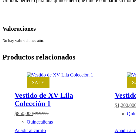
Un look perfecto para una quinceañera que quiere compartir su moment
Valoraciones
No hay valoraciones aún.
Productos relacionados
SALE
S
Vestido de XV Lila
Vestid
Colección 1
$
1,200,00
$
850,000
Quin
$
950,000
Original
Current
i
price
price
Quinceañeras
was:
is:
Añadir al carrito
Añadir al c
$950,000.
$850,000.