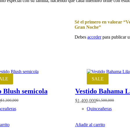
o especial con su familia, haciendo que cada miembro brille con estilo
Sé el primero en valorar “V
Gran Noche”
Debes
acceder
para publicar u
ALE
SALE
o Blush semicola
Vestido Bahama L
0
$
1,400,000
$
1,300,000
$
1,500,000
Original
Current
Original
Current
price
price
price
price
ceañeras
Quinceañeras
was:
s:
was:
is:
$1,300,000.
$1,200,000.
$1,500,000.
$1,400,000.
arrito
Añadir al carrito