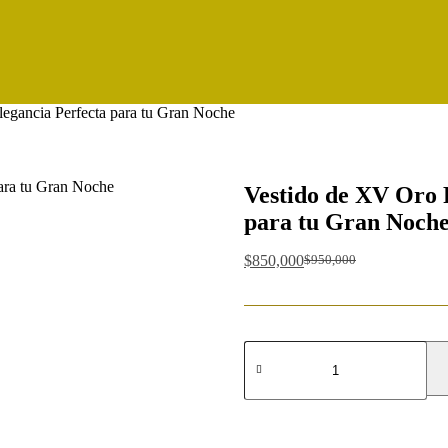
egancia Perfecta para tu Gran Noche
Vestido de XV Oro 
para tu Gran Noch
$
850,000
$
950,000
Original
Current
price
price
was:
is:
$950,000.
$850,000.
Vestido
de
XV
Oro
Rosa
Imperial